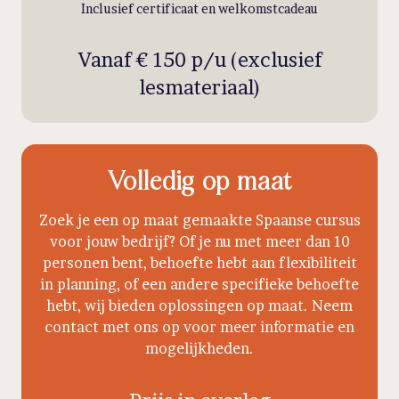
Inclusief certificaat en welkomstcadeau
Vanaf € 150 p/u (exclusief
lesmateriaal)
Volledig op maat
Zoek je een op maat gemaakte Spaanse cursus
voor jouw bedrijf? Of je nu met meer dan 10
personen bent, behoefte hebt aan flexibiliteit
in planning, of een andere specifieke behoefte
hebt, wij bieden oplossingen op maat. Neem
contact met ons op voor meer informatie en
mogelijkheden.