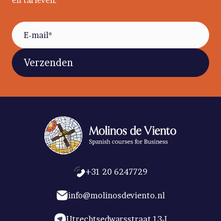
en tarieven.
(Required)
Email
+31 20 6247729
info@molinosdeviento.nl
Utrechtsedwarsstraat 13-I